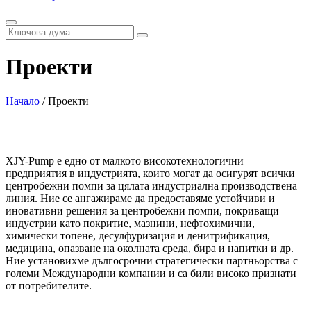
Проекти
Начало
/
Проекти
XJY-Pump е едно от малкото високотехнологични
предприятия в индустрията, които могат да осигурят всички
центробежни помпи за цялата индустриална производствена
линия. Ние се ангажираме да предоставяме устойчиви и
иновативни решения за центробежни помпи, покриващи
индустрии като покритие, мазнини, нефтохимични,
химически топене, десулфуризация и денитрификация,
медицина, опазване на околната среда, бира и напитки и др.
Ние установихме дългосрочни стратегически партньорства с
големи Международни компании и са били високо признати
от потребителите.