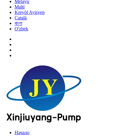
Melayu
Malti
Kreyòl Ayisyen
Català
বাংলা
O'zbek
Начало