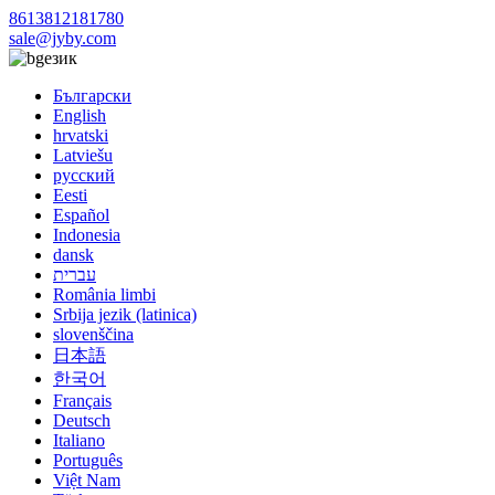
8613812181780
sale@jyby.com
език
Български
English
hrvatski
Latviešu
русский
Eesti
Español
Indonesia
dansk
עברית
România limbi
Srbija jezik (latinica)
slovenščina
日本語
한국어
Français
Deutsch
Italiano
Português
Việt Nam