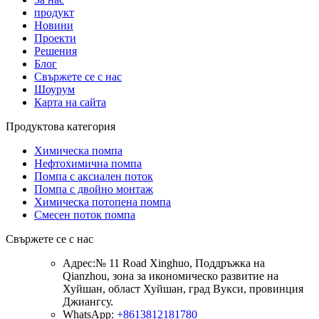
продукт
Новини
Проекти
Решения
Блог
Свържете се с нас
Шоурум
Карта на сайта
Продуктова категория
Химическа помпа
Нефтохимична помпа
Помпа с аксиален поток
Помпа с двойно монтаж
Химическа потопена помпа
Смесен поток помпа
Свържете се с нас
Адрес:
№ 11 Road Xinghuo, Поддръжка на
Qianzhou, зона за икономическо развитие на
Хуйшан, област Хуйшан, град Вукси, провинция
Джиангсу.
WhatsApp:
+8613812181780