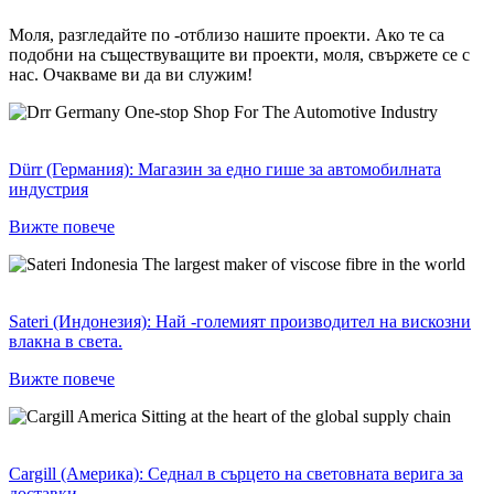
Моля, разгледайте по -отблизо нашите проекти. Ако те са
подобни на съществуващите ви проекти, моля, свържете се с
нас. Очакваме ви да ви служим!
Dürr (Германия): Магазин за едно гише за автомобилната
индустрия
Вижте повече
Sateri (Индонезия): Най -големият производител на вискозни
влакна в света.
Вижте повече
Cargill (Америка): Седнал в сърцето на световната верига за
доставки.