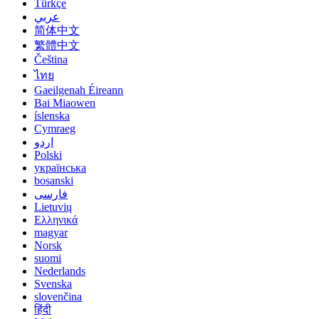
Türkçe
عربي
简体中文
繁體中文
Čeština
ไทย
Gaeilgenah Éireann
Bai Miaowen
íslenska
Cymraeg
اردو
Polski
українська
bosanski
فارسی
Lietuvių
Ελληνικά
magyar
Norsk
suomi
Nederlands
Svenska
slovenčina
हिंदी